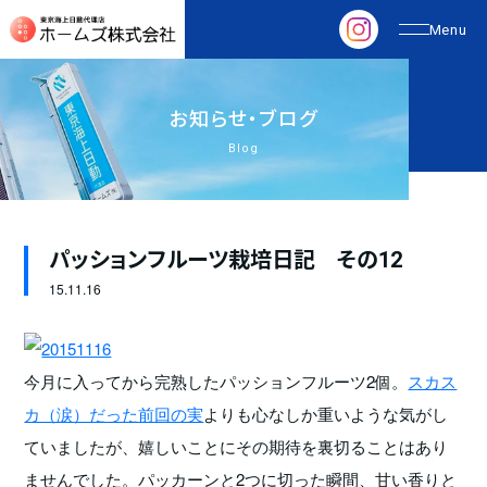
お
知
ら
せ
・
ブ
ロ
グ
Blog
パッションフルーツ栽培日記 その12
15.
11.16
今月に入ってから完熟したパッションフルーツ2個。
スカス
カ（涙）だった前回の実
よりも心なしか重いような気がし
ていましたが、嬉しいことにその期待を裏切ることはあり
ませんでした。パッカーンと2つに切った瞬間、甘い香りと