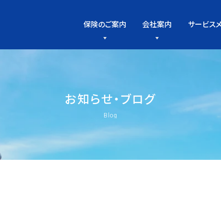
保険のご案内
会社案内
サービス
お
知
ら
せ
・
ブ
ロ
グ
Blog