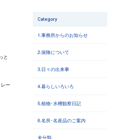
Category
1.事務所からのお知らせ
2.保険について
っと
3.日々の出来事
トレー
4.暮らしいろいろ
5.植物･水槽観察日記
6.名所･名産品のご案内
未分類