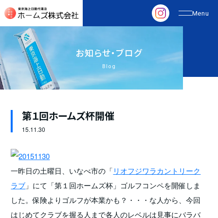
お
知
ら
せ
・
ブ
ロ
グ
Blog
第１回ホームズ杯開催
15.
11.30
一昨日の土曜日、いなべ市の「
リオフジワラカントリーク
ラブ
」にて「第１回ホームズ杯」ゴルフコンペを開催しま
した。保険よりゴルフが本業かも？・・・な人から、今回
はじめてクラブを握る人まで各人のレベルは見事にバラバ