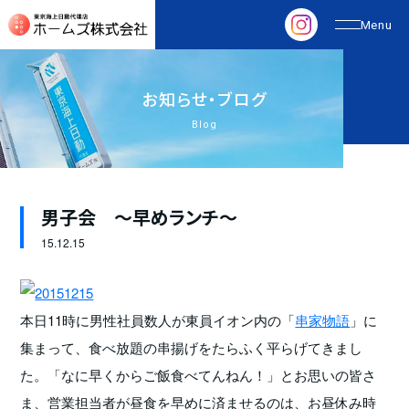
お
知
ら
せ
・
ブ
ロ
グ
Blog
男子会 ～早めランチ～
15.
12.15
本日11時に男性社員数人が東員イオン内の「
串家物語
」に
集まって、食べ放題の串揚げをたらふく平らげてきまし
た。「なに早くからご飯食べてんねん！」とお思いの皆さ
ま、営業担当者が昼食を早めに済ませるのは、お昼休み時