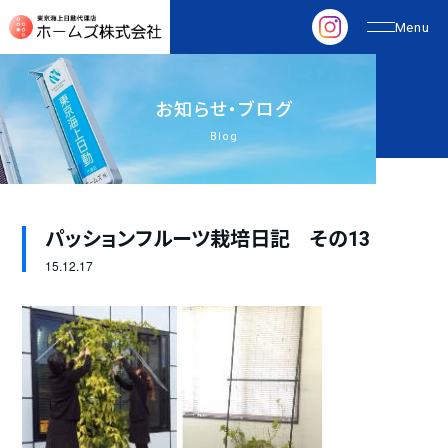
お
知
ら
せ
・
ブ
ロ
グ
Blog
パッションフルーツ栽培日記 その13
15.
12.17