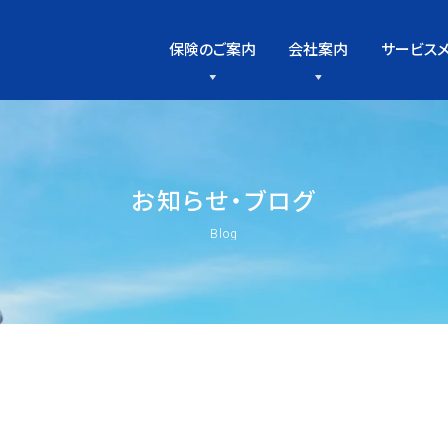
保険のご案内
会社案内
サービス
お
知
ら
せ
・
ブ
ロ
グ
Blog