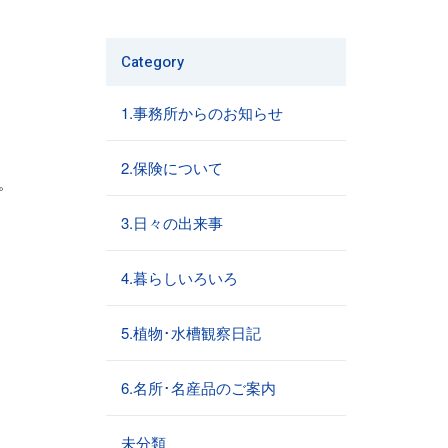
Category
1.事務所からのお知らせ
2.保険について
。
3.日々の出来事
4.暮らしいろいろ
5.植物･水槽観察日記
6.名所･名産品のご案内
未分類