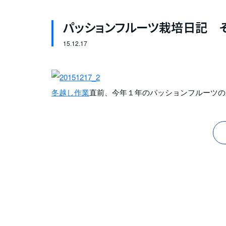
パッションフルーツ栽培日記 そ
15.
12.17
冬越し作業
直前、今年１年のパッションフルーツの