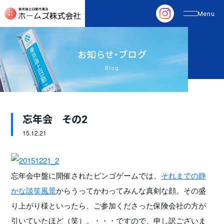
お
知
ら
せ
・
ブ
ロ
グ
Blog
忘年会 その2
15.
12.21
忘年会中盤に開催されたビンゴゲームでは、
それまでの静
かな談笑風景
からうってかわってみんな真剣な顔。その盛
り上がり様といったら、ご参加くださった保険会社の方が
引いていたほど（笑）。・・・ですので、申し訳ございま