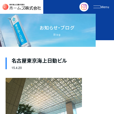
お
知
ら
せ
・
ブ
ロ
グ
Blog
名古屋東京海上日動ビル
15.
4.20