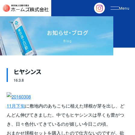
お
知
ら
せ
・
ブ
ロ
グ
Blog
ヒヤシンス
16.
3.8
11月下旬
に敷地内のあちこちに植えた球根が芽を出し、ど
んどん伸びてきました。中でもヒヤシンスは早くも蕾がつ
き、日々色付いてきているのが嬉しい今日この頃。
おまかせ球根セットを購入したので仕方ないのですが、欲