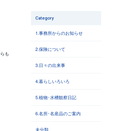
Category
1.事務所からのお知らせ
2.保険について
からも
3.日々の出来事
4.暮らしいろいろ
5.植物･水槽観察日記
6.名所･名産品のご案内
未分類