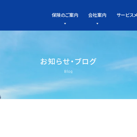
保険のご案内
会社案内
サービス
お
知
ら
せ
・
ブ
ロ
グ
Blog