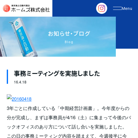
お
知
ら
せ
・
ブ
ロ
グ
Blog
事務ミーティングを実施しました
16.
4.18
3年ごとに作成している「中期経営計画書」。今年度からの
分が完成し、まずは事務員が4/16（土）に集まって今後のバ
ックオフィスのあり方について話し合いを実施しました。
この日の事務ミーティング内容を踏まえて、今週後半に今