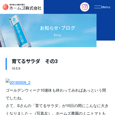
お
知
ら
せ
・
ブ
ロ
グ
Blog
育てるサラダ その3
16.
5.9
ゴールデンウィーク10連休も終わってみればあっという間
でしたね。
さて、Sさんの「育てるサラダ」が10日の間にこんなに大き
くなりました～（写真左）。ホームズ農園のミニトマトも