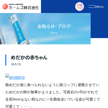
お
知
ら
せ
・
ブ
ロ
グ
Blog
めだかの赤ちゃん
16.
5.10
親めだか達に食べられないように紙コップに避難させてい
ためだかの卵が無事かえりました。写真右の○印がそれで、
全長5mmもない程なのに一生懸命泳いでいる姿が可愛くて
可愛くて・・・。