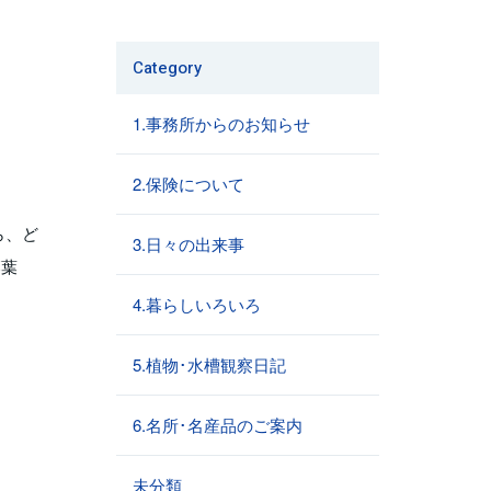
Category
1.事務所からのお知らせ
2.保険について
ら、ど
3.日々の出来事
落葉
4.暮らしいろいろ
5.植物･水槽観察日記
6.名所･名産品のご案内
未分類