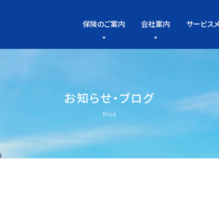
保険のご案内
会社案内
サービス
お
知
ら
せ
・
ブ
ロ
グ
Blog