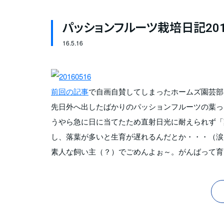
パッションフルーツ栽培日記20
16.
5.16
前回の記事
で自画自賛してしまったホームズ園芸部で
先日外へ出したばかりのパッションフルーツの葉っ
うやら急に日に当てたため直射日光に耐えられず「
し、落葉が多いと生育が遅れるんだとか・・・（涙
素人な飼い主（？）でごめんよぉ～。がんばって育