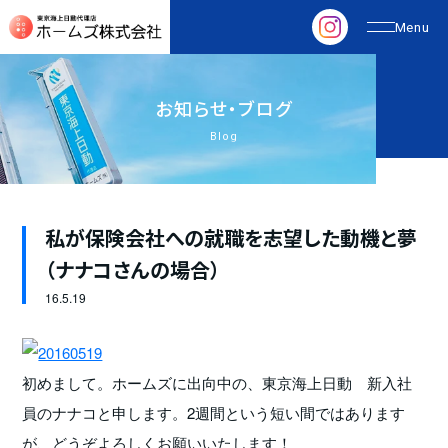
お
知
ら
せ
・
ブ
ロ
グ
Blog
私が保険会社への就職を志望した動機と夢
（ナナコさんの場合）
16.
5.19
初めまして。ホームズに出向中の、東京海上日動 新入社
員のナナコと申します。2週間という短い間ではあります
が、どうぞよろしくお願いいたします！