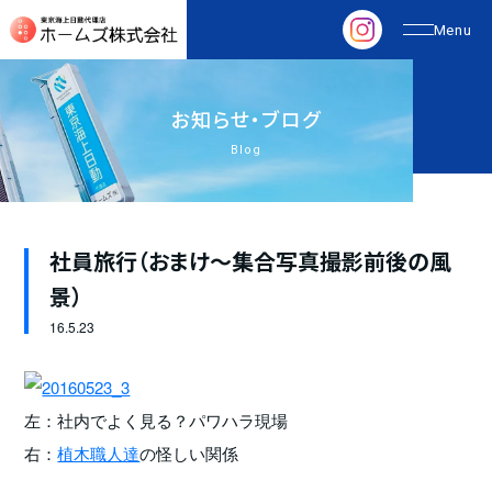
お
知
ら
せ
・
ブ
ロ
グ
Blog
社員旅行（おまけ～集合写真撮影前後の風
景）
16.
5.23
左：社内でよく見る？パワハラ現場
右：
植木職人達
の怪しい関係