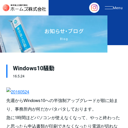
お
知
ら
せ
・
ブ
ロ
グ
Blog
Windows10騒動
16.
5.24
先週からWindows10への半強制アップグレードが順に始ま
り、事務所内が何だかバタバタしております。
急に1時間ほどパソコンが使えなくなって、やっと終わった
と思ったら申込書類が印刷できなくなったり電源が切れな