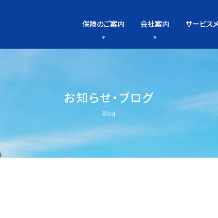
保険のご案内
会社案内
サービス
お
知
ら
せ
・
ブ
ロ
グ
Blog