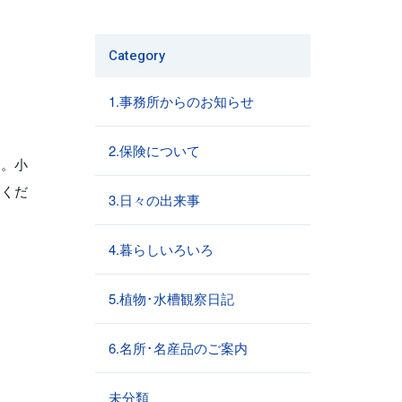
Category
1.事務所からのお知らせ
2.保険について
た。小
てくだ
3.日々の出来事
4.暮らしいろいろ
5.植物･水槽観察日記
6.名所･名産品のご案内
未分類