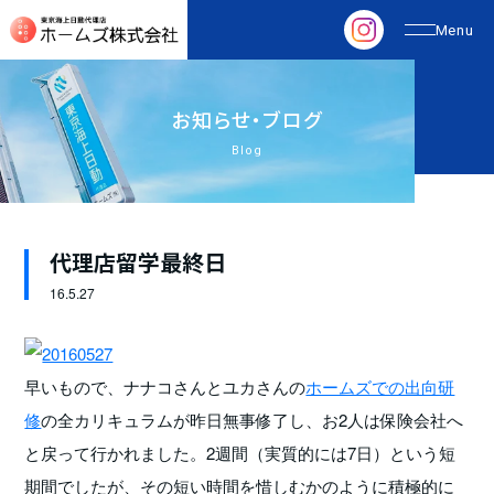
お
知
ら
せ
・
ブ
ロ
グ
Blog
代理店留学最終日
16.
5.27
早いもので、ナナコさんとユカさんの
ホームズでの出向研
修
の全カリキュラムが昨日無事修了し、お2人は保険会社へ
と戻って行かれました。2週間（実質的には7日）という短
期間でしたが、その短い時間を惜しむかのように積極的に