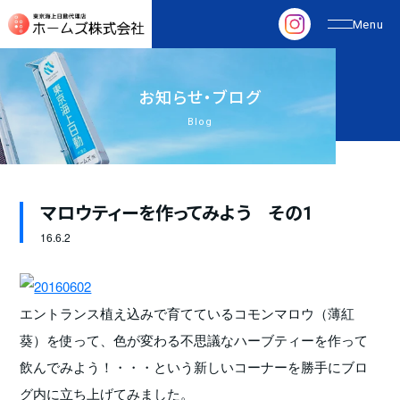
お
知
ら
せ
・
ブ
ロ
グ
Blog
マロウティーを作ってみよう その1
16.
6.2
エントランス植え込みで育てているコモンマロウ（薄紅
葵）を使って、色が変わる不思議なハーブティーを作って
飲んでみよう！・・・という新しいコーナーを勝手にブロ
グ内に立ち上げてみました。