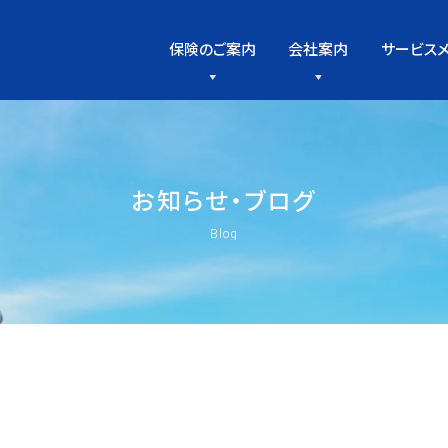
保険のご案内
会社案内
サービス
お
知
ら
せ
・
ブ
ロ
グ
Blog