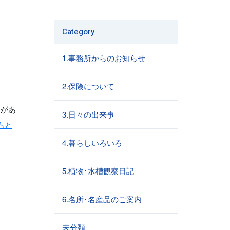
Category
1.事務所からのお知らせ
2.保険について
情があ
3.日々の出来事
もと
4.暮らしいろいろ
5.植物･水槽観察日記
6.名所･名産品のご案内
未分類