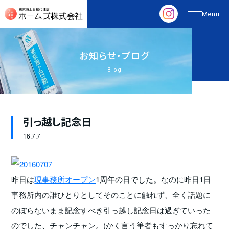
お
知
ら
せ
・
ブ
ロ
グ
Blog
引っ越し記念日
16.
7.7
昨日は
現事務所オープン
1周年の日でした。なのに昨日1日
事務所内の誰ひとりとしてそのことに触れず、全く話題に
のぼらないまま記念すべき引っ越し記念日は過ぎていった
のでした、チャンチャン。(かく言う筆者もすっかり忘れて