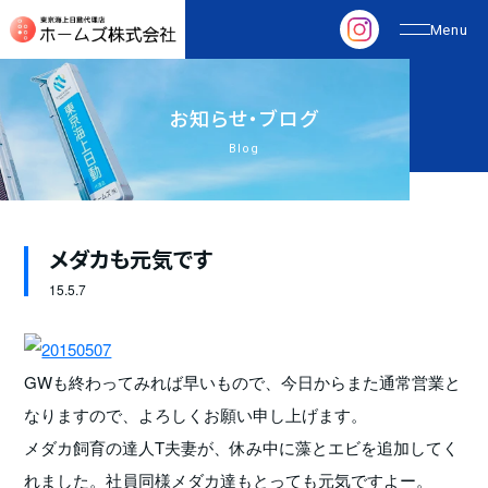
お
知
ら
せ
・
ブ
ロ
グ
Blog
メダカも元気です
15.
5.7
GWも終わってみれば早いもので、今日からまた通常営業と
なりますので、よろしくお願い申し上げます。
メダカ飼育の達人T夫妻が、休み中に藻とエビを追加してく
れました。社員同様メダカ達もとっても元気ですよー。