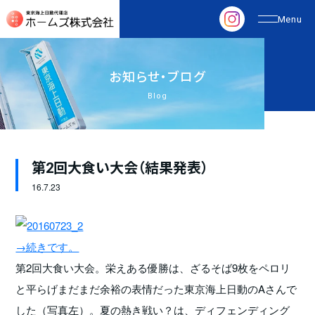
お
知
ら
せ
・
ブ
ロ
グ
Blog
第2回大食い大会（結果発表）
16.
7.23
→続きです。
第2回大食い大会。栄えある優勝は、ざるそば9枚をペロリ
と平らげまだまだ余裕の表情だった東京海上日動のAさんで
した（写真左）。夏の熱き戦い？は、ディフェンディング