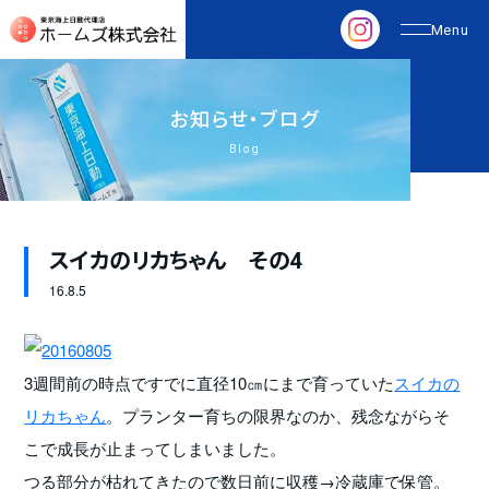
お
知
ら
せ
・
ブ
ロ
グ
Blog
スイカのリカちゃん その4
16.
8.5
3週間前の時点ですでに直径10㎝にまで育っていた
スイカの
リカちゃん
。プランター育ちの限界なのか、残念ながらそ
こで成長が止まってしまいました。
つる部分が枯れてきたので数日前に収穫→冷蔵庫で保管。