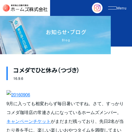
お
知
ら
せ
・
ブ
ロ
グ
Blog
コメダでひと休み（つづき）
16.
9.6
9月に入っても相変わらず毎日暑いですね。さて、すっかり
コメダ珈琲店の常連さんになっているホームズメンバー。
キャンペーンチケット
がまだまだ残っており、先日2名が当
たり券を手に、楽しい楽しいおやつタイムを満喫してまい