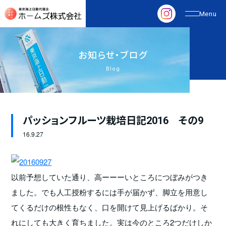
お
知
ら
せ
・
ブ
ロ
グ
Blog
パッションフルーツ栽培日記2016 その9
16.
9.27
以前予想していた通り、高ーーーいところにつぼみがつき
ました。でも人工授粉するには手が届かず、脚立を用意し
てくるだけの根性もなく、口を開けて見上げるばかり。そ
れにしても大きく育ちました。実は今のところ2つだけしか