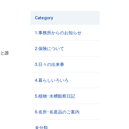
Category
1.事務所からのお知らせ
2.保険について
誰と誰
3.日々の出来事
4.暮らしいろいろ
5.植物･水槽観察日記
6.名所･名産品のご案内
未分類