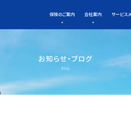
保険のご案内
会社案内
サービス
お
知
ら
せ
・
ブ
ロ
グ
Blog