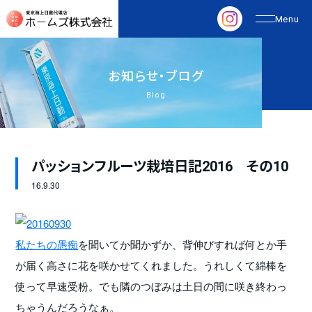
お
知
ら
せ
・
ブ
ロ
グ
Blog
パッションフルーツ栽培日記2016 その10
16.
9.30
私たちの愚痴
を聞いてか聞かずか、背伸びすれば何とか手
が届く高さに花を咲かせてくれました。うれしくて綿棒を
使って早速受粉。でも隣のつぼみは土日の間に咲き終わっ
ちゃうんだろうなぁ。