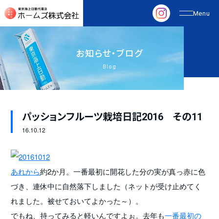
お
知
ら
せ
・
ブ
ロ
グ
Blog
パッションフルーツ栽培日記2016 その11
16.
10.12
あれから
約2か月。一番最初に開花した分の実が真っ赤に色
づき、連休中に自然落下しました（ネットが受け止めてく
れました。被せておいてよかった～）。
でもね、持ってみると軽いんですよぉ。去年も
一番最初の