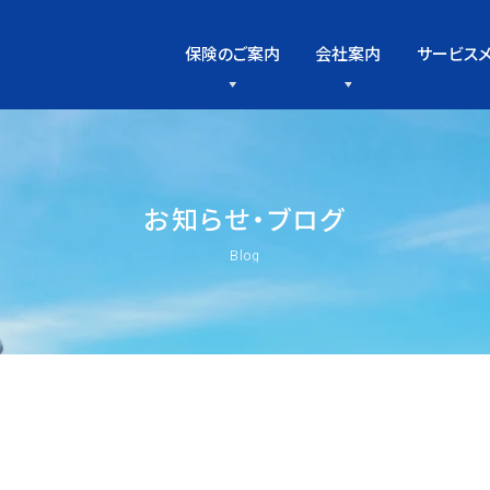
保険のご案内
会社案内
サービス
お
知
ら
せ
・
ブ
ロ
グ
Blog