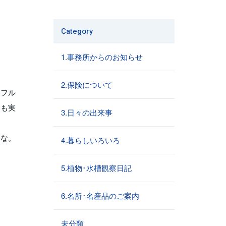
Category
1.事務所からのお知らせ
2.保険について
ンフル
にも実
3.日々の出来事
いな。
4.暮らしいろいろ
5.植物･水槽観察日記
6.名所･名産品のご案内
未分類