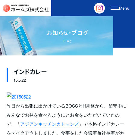
お
知
ら
せ
・
ブ
ロ
グ
Blog
インドカレー
15.
5.22
昨日から出張に出かけているBOSSとH常務から、留守中に
みんなでお昼を食べるようにとお金をいただいていたの
で、「
アジアンキッチンカトマンズ
」で本格インドカレー
をテイクアウトしました。食事をした会議室兼社長室がカ