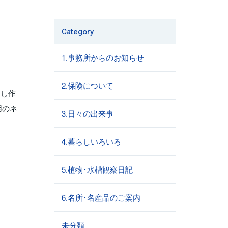
Category
1.事務所からのお知らせ
2.保険について
越し作
用のネ
3.日々の出来事
4.暮らしいろいろ
5.植物･水槽観察日記
6.名所･名産品のご案内
未分類