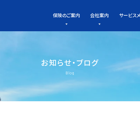
保険のご案内
会社案内
サービス
お
知
ら
せ
・
ブ
ロ
グ
Blog