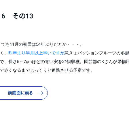
6 その13
でも11月の初雪は54年ぶりだとか・・・。
く、
昨年より半月以上早いですが
急きょパッションフルーツの冬
、長さ5～7cmほどの青い実を21個収穫。園芸部のKさんが果物
で赤くなるまでじっくりと追熟させる予定です。
前画面に戻る