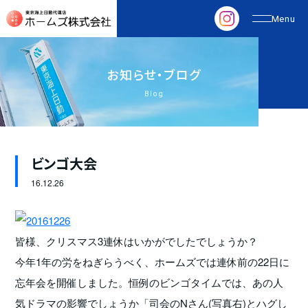
お
知
ら
せ
・
ブ
ロ
グ
Blog
ビンゴ大会
16.
12.26
皆様、クリスマス3連休はいかがでしたでしょうか？
今年1年の労をねぎらうべく、ホームズでは連休前の22日に
忘年会を開催しました。恒例のビンゴタイムでは、あの人
気ドラマの影響でしょうか「司会のNさん(写真右)とハグし