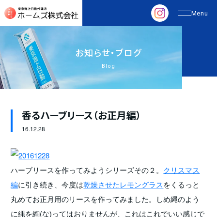
お
知
ら
せ
・
ブ
ロ
グ
Blog
香るハーブリース（お正月編）
16.
12.28
ハーブリースを作ってみようシリーズその２。
クリスマス
編
に引き続き、今度は
乾燥させたレモングラス
をくるっと
丸めてお正月用のリースを作ってみました。しめ縄のよう
に縄を綯(な)ってはおりませんが、これはこれでいい感じで