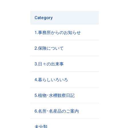
Category
1.事務所からのお知らせ
2.保険について
3.日々の出来事
4.暮らしいろいろ
5.植物･水槽観察日記
6.名所･名産品のご案内
未分類