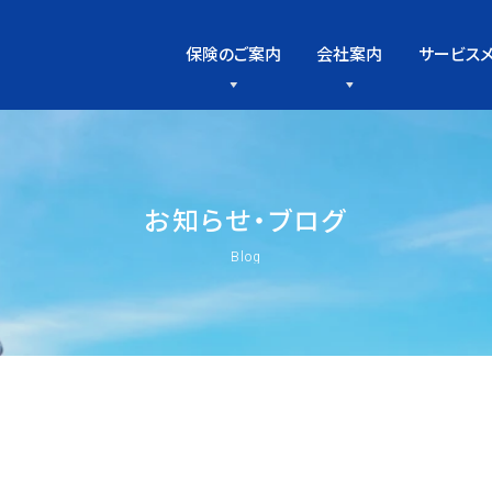
保険のご案内
会社案内
サービス
お
知
ら
せ
・
ブ
ロ
グ
Blog