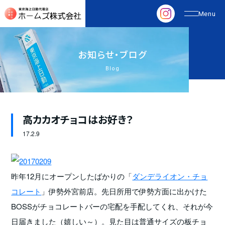
お
知
ら
せ
・
ブ
ロ
グ
Blog
高カカオチョコはお好き？
17.
2.9
昨年12月にオープンしたばかりの「
ダンデライオン・チョ
コレート
」伊勢外宮前店。先日所用で伊勢方面に出かけた
BOSSがチョコレートバーの宅配を手配してくれ、それが今
日届きました（嬉しい～）。見た目は普通サイズの板チョ