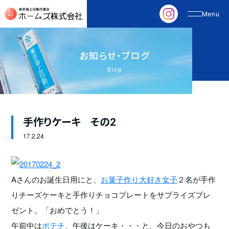
お
知
ら
せ
・
ブ
ロ
グ
Blog
手作りケーキ その2
17.
2.24
Aさんのお誕生日用にと、
お菓子作り大好き女子
２名が手作
りチーズケーキと手作りチョコプレートをサプライズプレ
ゼント。「おめでとう！」
午前中は
ポテチ
、午後はケーキ・・・と、今日のおやつも