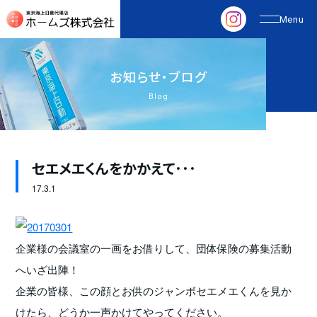
お
知
ら
せ
・
ブ
ロ
グ
Blog
セエメエくんをかかえて･･･
17.
3.1
企業様の会議室の一画をお借りして、団体保険の募集活動
へいざ出陣！
企業の皆様、この顔とお供のジャンボセエメエくんを見か
けたら、どうか一声かけてやってください。