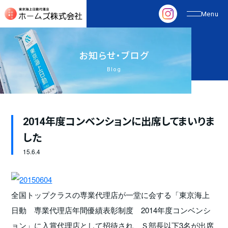
お
知
ら
せ
・
ブ
ロ
グ
Blog
2014年度コンベンションに出席してまいりま
した
15.
6.4
全国トップクラスの専業代理店が一堂に会する「東京海上
日動 専業代理店年間優績表彰制度 2014年度コンベンシ
ョン」に入賞代理店として招待され、Ｓ部長以下3名が出席