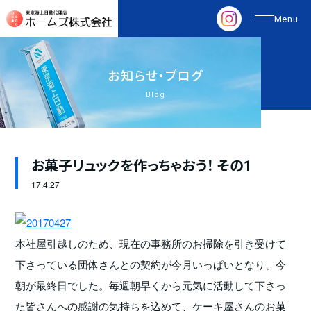
お
知
ら
せ
・
ブ
ロ
グ
Blog
お菓子リュックを作っちゃおう！ その1
17.
4.27
本社屋引越しのため、現在の事務所のお掃除を引き受けて
下さっている団体さんとの契約が今月いっぱいとなり、今
朝が最終日でした。毎週朝早くから元気に活動して下さっ
た皆さんへの感謝の気持ちを込めて、ケーキ屋さんのお菓