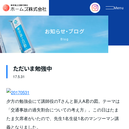
お
知
ら
せ
・
ブ
ロ
グ
Blog
ただいま勉強中
17.
5.31
夕方の勉強会にて講師役のTさんと新人A君の図。テーマは
「交通事故の過失割合についての考え方」。この日はたま
たま欠席者がいたので、先生1名生徒1名のマンツーマン講
義となりました。