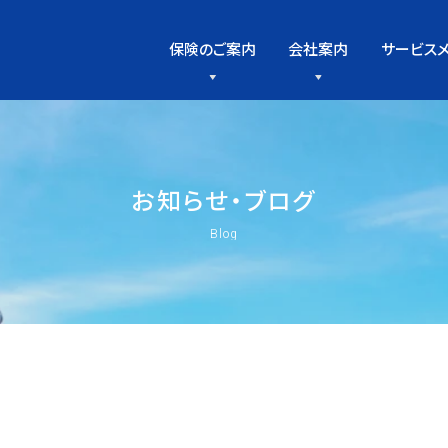
保険のご案内
会社案内
サービス
お
知
ら
せ
・
ブ
ロ
グ
Blog