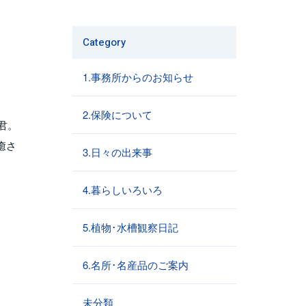
Category
1.事務所からのお知らせ
2.保険について
君。
癒さ
3.日々の出来事
4.暮らしいろいろ
5.植物･水槽観察日記
6.名所･名産品のご案内
未分類