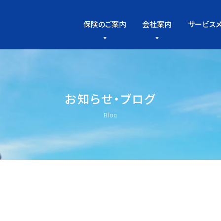
保険のご案内
会社案内
サービス
お
知
ら
せ
・
ブ
ロ
グ
Blog