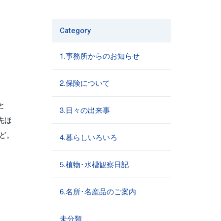
Category
1.事務所からのお知らせ
2.保険について
。
と
3.日々の出来事
先ほ
ど。
4.暮らしいろいろ
5.植物･水槽観察日記
6.名所･名産品のご案内
未分類