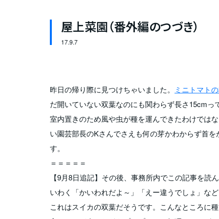
屋上菜園（番外編のつづき）
17.
9.7
昨日の帰り際に見つけちゃいました。
ミニトマトの
だ開いていない双葉なのにも関わらず長さ15cmって
室内置きのため風や虫が種を運んできたわけではな
い園芸部長のKさんでさえも何の芽かわからず首を
す。
＝＝＝＝＝
【9月8日追記】その後、事務所内でこの記事を読
いわく「かいわれだよ～」「えー違うでしょ」など
これはスイカの双葉だそうです。こんなところに種を