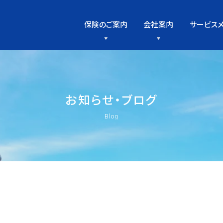
保険のご案内
会社案内
サービス
お
知
ら
せ
・
ブ
ロ
グ
Blog