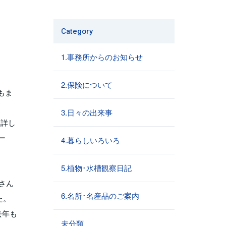
Category
1.事務所からのお知らせ
2.保険について
もま
3.日々の出来事
に詳し
ー
4.暮らしいろいろ
5.植物･水槽観察日記
さん
6.名所･名産品のご案内
た。
去年も
未分類