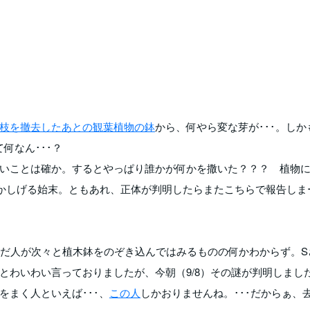
枝を撤去したあとの観葉植物の鉢
から、何やら変な芽が･･･。しか
何なん･･･？
いことは確か。するとやっぱり誰かが何かを撒いた？？？ 植物
かしげる始末。ともあれ、正体が判明したらまたこちらで報告しま
んだ人が次々と植木鉢をのぞき込んではみるものの何かわからず。S
とわいわい言っておりましたが、今朝（9/8）その謎が判明しまし
まく人といえば･･･、
この人
しかおりませんね。･･･だからぁ、