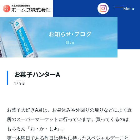
お
知
ら
せ
・
ブ
ロ
グ
Blog
お菓子ハンターA
17.
9.8
お菓子大好きA君は、お昼休みや外回りの帰りなどによく近
所のスーパーマーケットに行っています。買ってくるのは
もちろん「お・か・し♪」。
第一木曜日である昨日は待ちに待ったスペシャルデーこと