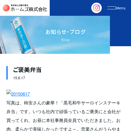
お
知
ら
せ
・
ブ
ロ
グ
Blog
ご褒美弁当
15.
6.17
写真は、柿安さんの豪華！「黒毛和牛サーロインステーキ
弁当」です。いつも社内で頑張っているご褒美にと会社が
買ってくれ、お昼に本社事務員全員でいただきました。お
肉、柔らかで美味しかったですよ～。営業さんがうらやま