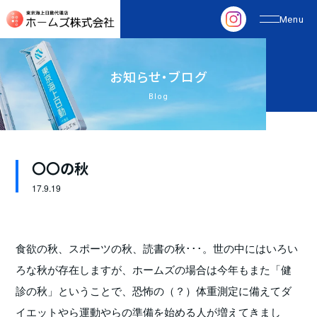
お
知
ら
せ
・
ブ
ロ
グ
Blog
〇〇の秋
17.
9.19
食欲の秋、スポーツの秋、読書の秋･･･。世の中にはいろい
ろな秋が存在しますが、ホームズの場合は今年もまた「健
診の秋」ということで、恐怖の（？）体重測定に備えてダ
イエットやら運動やらの準備を始める人が増えてきまし