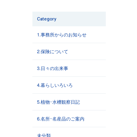
Category
1.事務所からのお知らせ
2.保険について
3.日々の出来事
4.暮らしいろいろ
5.植物･水槽観察日記
6.名所･名産品のご案内
未分類