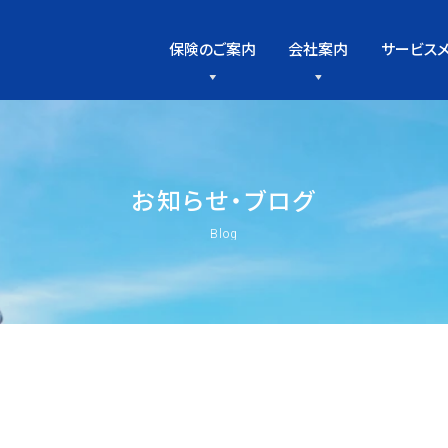
保険のご案内
会社案内
サービス
お
知
ら
せ
・
ブ
ロ
グ
Blog