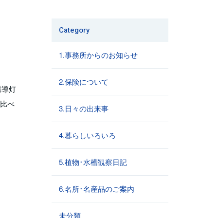
Category
1.事務所からのお知らせ
2.保険について
誘導灯
と比べ
3.日々の出来事
4.暮らしいろいろ
5.植物･水槽観察日記
6.名所･名産品のご案内
未分類