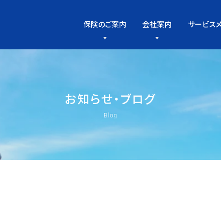
保険のご案内
会社案内
サービス
お
知
ら
せ
・
ブ
ロ
グ
Blog